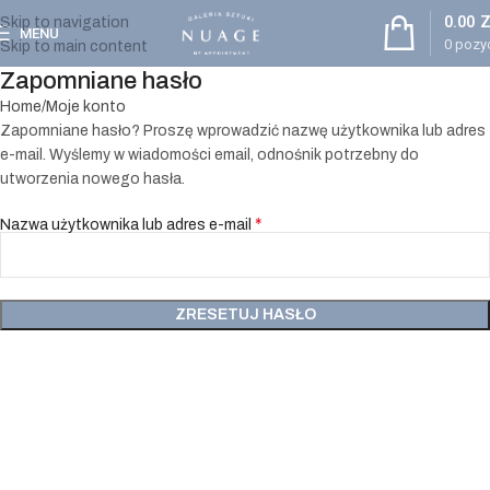
0.00
Z
Skip to navigation
MENU
0
pozyc
Skip to main content
Zapomniane hasło
Home
Moje konto
Zapomniane hasło? Proszę wprowadzić nazwę użytkownika lub adres
e-mail. Wyślemy w wiadomości email, odnośnik potrzebny do
utworzenia nowego hasła.
*
Nazwa użytkownika lub adres e-mail
ZRESETUJ HASŁO