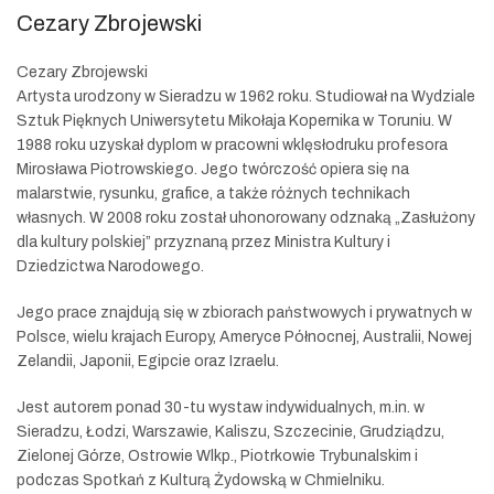
Cezary Zbrojewski
Cezary Zbrojewski
Artysta urodzony w Sieradzu w 1962 roku. Studiował na Wydziale
Sztuk Pięknych Uniwersytetu Mikołaja Kopernika w Toruniu. W
1988 roku uzyskał dyplom w pracowni wklęsłodruku profesora
Mirosława Piotrowskiego. Jego twórczość opiera się na
malarstwie, rysunku, grafice, a także różnych technikach
własnych. W 2008 roku został uhonorowany odznaką „Zasłużony
dla kultury polskiej” przyznaną przez Ministra Kultury i
Dziedzictwa Narodowego.
Jego prace znajdują się w zbiorach państwowych i prywatnych w
Polsce, wielu krajach Europy, Ameryce Północnej, Australii, Nowej
Zelandii, Japonii, Egipcie oraz Izraelu.
Jest autorem ponad 30-tu wystaw indywidualnych, m.in. w
Sieradzu, Łodzi, Warszawie, Kaliszu, Szczecinie, Grudziądzu,
Zielonej Górze, Ostrowie Wlkp., Piotrkowie Trybunalskim i
podczas Spotkań z Kulturą Żydowską w Chmielniku.