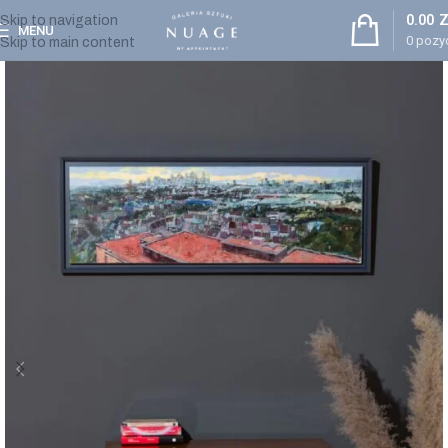
0.00
Z
Skip to navigation
MENU
0
pozyc
Skip to main content