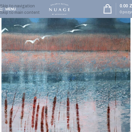
0.00
Z
Skip to navigation
MENU
0
pozyc
Skip to main content