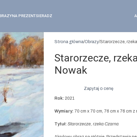
BRAZY
NA PREZENT
SIERADZ
A
Strona główna
Obrazy
Starorzecze, rzek
Starorzecze, rzeka
Nowak
Zapytaj o cenę
Rok:
2021
Wymiary:
70 cm x 70 cm, 76 cm x 76 cm z
Tytuł:
Starorzecze, rzeka Czarna
Akrylowy obraz na płótnie. Przedstawia p