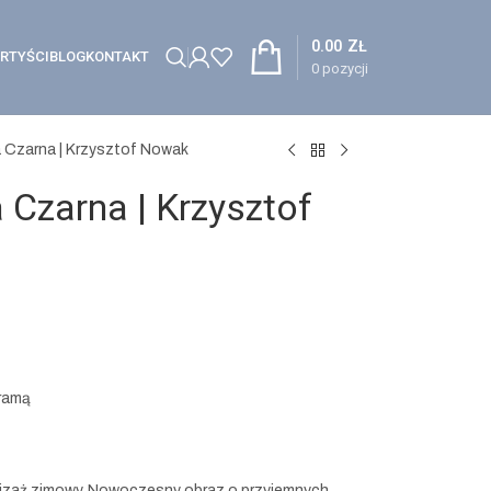
0.00
ZŁ
RTYŚCI
BLOG
KONTAKT
0
pozycji
a Czarna | Krzysztof Nowak
 Czarna | Krzysztof
 ramą
ejzaż zimowy. Nowoczesny obraz o przyjemnych,