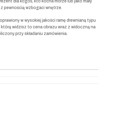
rezent dla kogoś, kto kocha morze lub jako mały
 z pewnością wzbogaci wnętrze.
oprawiony w wysokiej jakości ramę drewnianą typu
, którą widzisz to cena obrazu wraz z widoczną na
oliczony przy składaniu zamówienia.