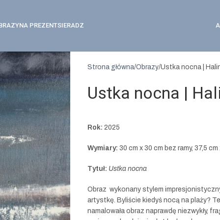
BRAZY
NA PREZENT
SIERADZ
A
Strona główna
Obrazy
Ustka nocna | Hal
Ustka nocna | Ha
Rok:
2025
Wymiary:
30 cm x 30 cm bez ramy, 37,5 cm 
Tytuł:
Ustka nocna
Obraz wykonany stylem impresjonistyczny
artystkę. Byliście kiedyś nocą na plaży? T
namalowała obraz naprawdę niezwykły, fr