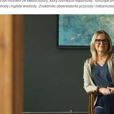
e ten moment ze świata natury, który zachwyca najbardziej. Tańczące pr
chody i mgliste wschody. Znakomita obserwatorka przyrody i miłośniczka