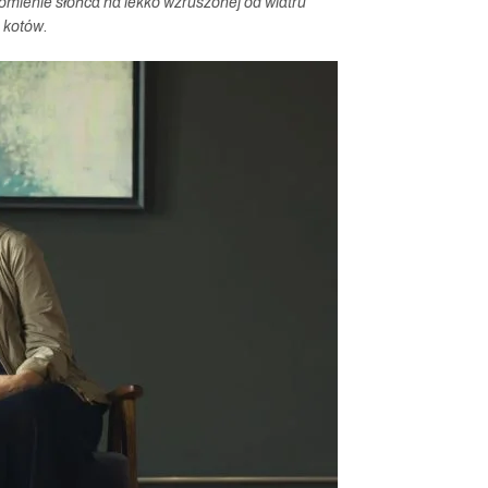
omienie słońca na lekko wzruszonej od wiatru
 kotów.