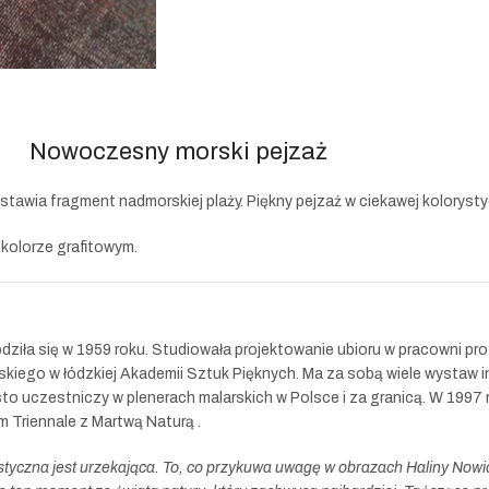
Nowoczesny morski pejzaż
awia fragment nadmorskiej plaży. Piękny pejzaż w ciekawej kolorystyc
kolorze grafitowym.
dziła się w 1959 roku. Studiowała projektowanie ubioru w pracowni pro
skiego w łódzkiej Akademii Sztuk Pięknych. Ma za sobą wiele wystaw 
sto uczestniczy w plenerach malarskich w Polsce i za granicą. W 1997
m Triennale z Martwą Naturą .
styczna jest urzekająca. To, co przykuwa uwagę w obrazach Haliny Nowick