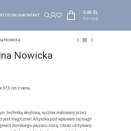
0.00
ZŁ
RTYŚCI
BLOG
KONTAKT
0
pozycji
ina Nowicka
lina Nowicka
x 37,5 cm z ramą
m, techniką akrylową, ręcznie malowany przez
eż jest magicznie! Artystka pod wpływem tej magii
agment morskiego pejzażu nocą. Obraz utrzymany