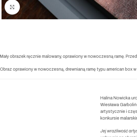
Powiększ
Mały obrazek ręcznie malowany, oprawiony w nowoczesną ramę. Przedst
Obraz oprawiony w nowoczesną, drewnianą ramę typu american box w 
Halina Nowicka uro
Wiesława Garboliń
artystycznie i czę
konkursie malarski
Jej wrażliwość arty