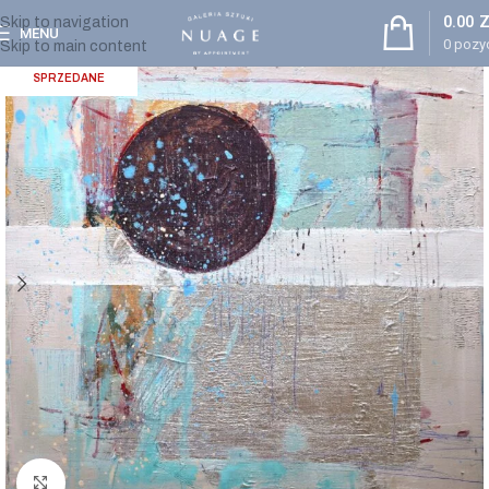
0.00
Z
Skip to navigation
MENU
0
pozyc
Skip to main content
SPRZEDANE
Powiększ