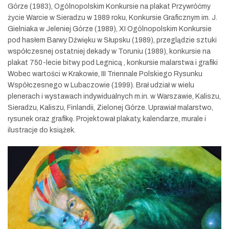
Górze (1983), Ogólnopolskim Konkursie na plakat Przywróćmy
życie Warcie w Sieradzu w 1989 roku, Konkursie Graficznym im. J.
Gielniaka w Jeleniej Górze (1989), XI Ogólnopolskim Konkursie
pod hasłem Barwy Dźwięku w Słupsku (1989), przeglądzie sztuki
współczesnej ostatniej dekady w Toruniu (1989), konkursie na
plakat 750-lecie bitwy pod Legnicą , konkursie malarstwa i grafiki
Wobec wartości w Krakowie, III Triennale Polskiego Rysunku
Współczesnego w Lubaczowie (1999). Brał udział w wielu
plenerach i wystawach indywidualnych m.in. w Warszawie, Kaliszu,
Sieradzu, Kaliszu, Finlandii, Zielonej Górze. Uprawiał malarstwo,
rysunek oraz grafikę. Projektował plakaty, kalendarze, murale i
ilustracje do książek.