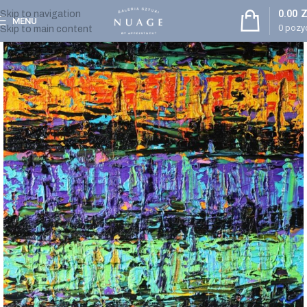
0.00
Z
Skip to navigation
MENU
0
pozyc
Skip to main content