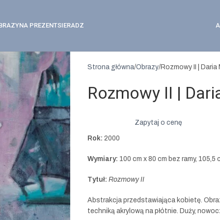
BRAZY
NA PREZENT
SIERADZ
A
Strona główna
Obrazy
Rozmowy II | Daria
Rozmowy II | Dari
Zapytaj o cenę
Rok:
2000
Wymiary:
100 cm x 80 cm bez ramy, 105,5 
Tytuł:
Rozmowy II
Abstrakcja przedstawiająca kobietę. Obra
techniką akrylową na płótnie. Duży, nowo