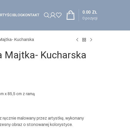
0.00
ZŁ
RTYŚCI
BLOG
KONTAKT
0
pozycji
 Majtka- Kucharska
a Majtka- Kucharska
cm x 85,5 cm z ramą
z ręcznie malowany przez artystkę, wykonany
czesny obraz o stonowanej kolorystyce.