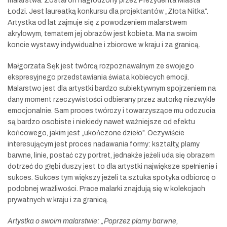
malarstwa. Został on nagrodzony przez Prezydenta Miasta
Łodzi. Jest laureatką konkursu dla projektantów „Złota Nitka”.
Artystka od lat zajmuje się z powodzeniem malarstwem
akrylowym, tematem jej obrazów jest kobieta. Ma na swoim
koncie wystawy indywidualne i zbiorowe w kraju i za granicą.
Małgorzata Sęk jest twórcą rozpoznawalnym ze swojego
ekspresyjnego przedstawiania świata kobiecych emocji.
Malarstwo jest dla artystki bardzo subiektywnym spojrzeniem na
dany moment rzeczywistości odbierany przez autorkę niezwykle
emocjonalnie. Sam proces twórczy i towarzyszące mu odczucia
są bardzo osobiste i niekiedy nawet ważniejsze od efektu
końcowego, jakim jest „ukończone dzieło”. Oczywiście
interesującym jest proces nadawania formy: kształty, plamy
barwne, linie, postać czy portret, jednakże jeżeli uda się obrazem
dotrzeć do głębi duszy jest to dla artystki największe spełnienie i
sukces. Sukces tym większy jeżeli ta sztuka spotyka odbiorcę o
podobnej wrażliwości. Prace malarki znajdują się w kolekcjach
prywatnych w kraju i za granicą.
Artystka o swoim malarstwie: „Poprzez plamy barwne,