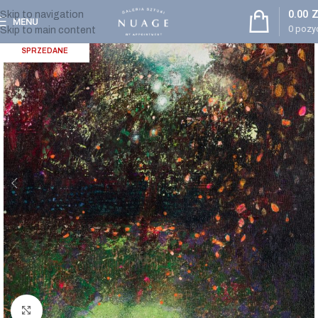
0.00
Z
Skip to navigation
MENU
0
pozyc
Skip to main content
SPRZEDANE
Powiększ