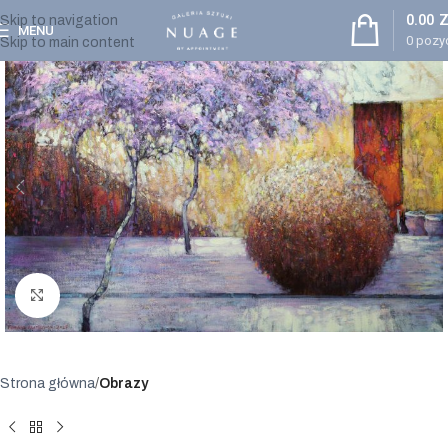
0.00
Z
Skip to navigation
MENU
0
pozyc
Skip to main content
Powiększ
Strona główna
Obrazy