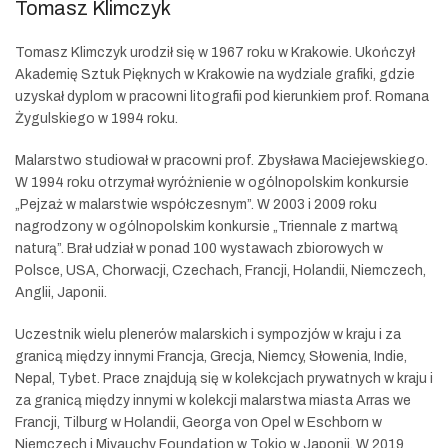
Tomasz Klimczyk
Tomasz Klimczyk
urodził się w 1967 roku w Krakowie. Ukończył
Akademię Sztuk Pięknych w Krakowie na wydziale grafiki, gdzie
uzyskał dyplom w pracowni litografii pod kierunkiem prof. Romana
Żygulskiego w 1994 roku.
Malarstwo studiował w pracowni prof. Zbysława Maciejewskiego.
W 1994 roku otrzymał wyróżnienie w ogólnopolskim konkursie
„Pejzaż w malarstwie współczesnym”. W 2003 i 2009 roku
nagrodzony w ogólnopolskim konkursie „Triennale z martwą
naturą”. Brał udział w ponad 100 wystawach zbiorowych w
Polsce, USA, Chorwacji, Czechach, Francji, Holandii, Niemczech,
Anglii, Japonii.
Uczestnik wielu plenerów malarskich i sympozjów w kraju i za
granicą między innymi Francja, Grecja, Niemcy, Słowenia, Indie,
Nepal, Tybet. Prace znajdują się w kolekcjach prywatnych w kraju i
za granicą między innymi w kolekcji malarstwa miasta Arras we
Francji, Tilburg w Holandii, Georga von Opel w Eschborn w
Niemczech i Miyauchy Foundation w Tokio w Japonii. W 2019