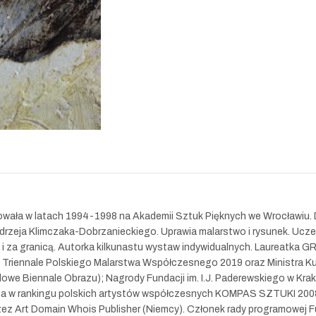
owała w latach 1994-1998 na Akademii Sztuk Pięknych we Wrocławiu. 
drzeja Klimczaka-Dobrzanieckiego. Uprawia malarstwo i rysunek. Ucze
u i za granicą. Autorka kilkunastu wystaw indywidualnych. Laureatk
V Triennale Polskiego Malarstwa Współczesnego 2019 oraz Ministra
we Biennale Obrazu); Nagrody Fundacji im. I.J. Paderewskiego w Krak
na w rankingu polskich artystów współczesnych KOMPAS SZTUKI 2008
ez Art Domain Whois Publisher (Niemcy). Członek rady programowej F