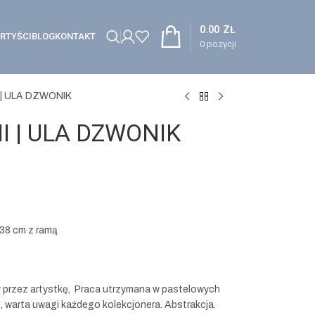
0.00
ZŁ
RTYŚCI
BLOG
KONTAKT
0
pozycji
I | ULA DZWONIK
II | ULA DZWONIK
 38 cm z ramą
 przez artystkę, Praca utrzymana w pastelowych
j, warta uwagi każdego kolekcjonera. Abstrakcja.