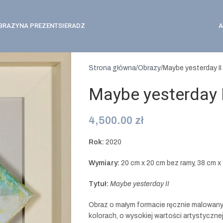
BRAZY
NA PREZENT
SIERADZ
A
Strona główna
Obrazy
Maybe yesterday I
Maybe yesterday 
4,500.00
zł
Rok:
2020
Wymiary:
20 cm x 20 cm bez ramy, 38 cm x
Tytuł:
Maybe yesterday II
Obraz o małym formacie ręcznie malowany
kolorach, o wysokiej wartości artystyczne