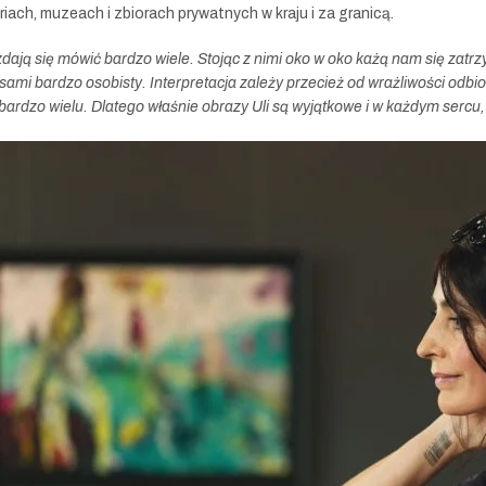
riach, muzeach i zbiorach prywatnych w kraju i za granicą.
zdają się mówić bardzo wiele. Stojąc z nimi oko w oko każą nam się zatr
sami bardzo osobisty. Interpretacja zależy przecież od wrażliwości odb
bardzo wielu. Dlatego właśnie obrazy Uli są wyjątkowe i w każdym sercu, 