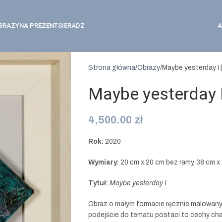
BRAZY
NA PREZENT
SIERADZ
A
Strona główna
Obrazy
Maybe yesterday I
Maybe yesterday 
4,500.00
zł
Rok:
2020
Wymiary:
20 cm x 20 cm bez ramy, 38 cm x
Tytuł:
Maybe yesterday I
Obraz o małym formacie ręcznie malowany 
podejście do tematu postaci to cechy char