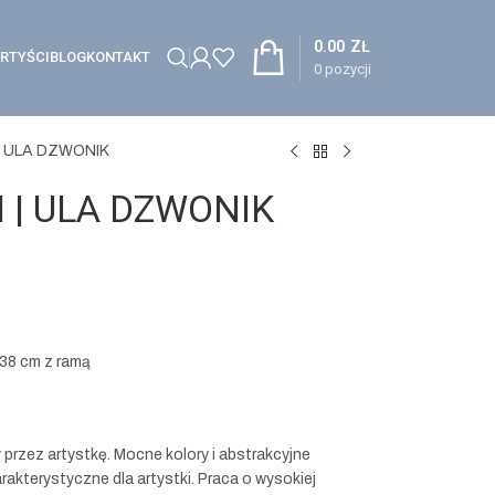
0.00
ZŁ
RTYŚCI
BLOG
KONTAKT
0
pozycji
 | ULA DZWONIK
I | ULA DZWONIK
 38 cm z ramą
przez artystkę. Mocne kolory i abstrakcyjne
akterystyczne dla artystki. Praca o wysokiej